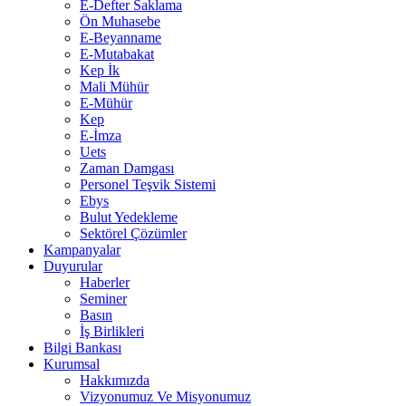
E-Defter Saklama
Ön Muhasebe
E-Beyanname
E-Mutabakat
Kep İk
Mali Mühür
E-Mühür
Kep
E-İmza
Uets
Zaman Damgası
Personel Teşvik Sistemi
Ebys
Bulut Yedekleme
Sektörel Çözümler
Kampanyalar
Duyurular
Haberler
Seminer
Basın
İş Birlikleri
Bilgi Bankası
Kurumsal
Hakkımızda
Vizyonumuz Ve Misyonumuz