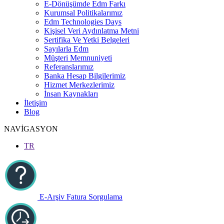
E-Dönüşümde Edm Farkı
Kurumsal Politikalarımız
Edm Technologies Days
Kişisel Veri Aydınlatma Metni
Sertifika Ve Yetki Belgeleri
Sayılarla Edm
Müşteri Memnuniyeti
Referanslarımız
Banka Hesap Bilgilerimiz
Hizmet Merkezlerimiz
İnsan Kaynakları
İletişim
Blog
NAVİGASYON
TR
E-Arşiv Fatura Sorgulama