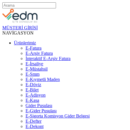
MÜŞTERİ GİRİŞİ
NAVİGASYON
Ürünlerimiz
E-Fatura
E-Arşiv Fatura
İnteraktif E-Arşiv Fatura
E-İrsaliye
E-Müstahsil
E-Smm
E-Kıymetli Maden
E-Döviz
E-Bilet
E-Adisyon
E-Kasa
Gider Pusulası
E-Gider Pusulası
E-Sigorta Komisyon Gider Belgesi
E-Defter
E-Dekont