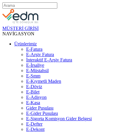
MÜŞTERİ GİRİŞİ
NAVİGASYON
Ürünlerimiz
E-Fatura
E-Arşiv Fatura
İnteraktif E-Arşiv Fatura
E-İrsaliye
E-Müstahsil
E-Smm
E-Kıymetli Maden
E-Döviz
E-Bilet
E-Adisyon
E-Kasa
Gider Pusulası
E-Gider Pusulası
E-Sigorta Komisyon Gider Belgesi
E-Defter
E-Dekont