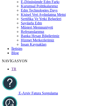
E-Dönüşümde Edm Farkı
Kurumsal Politikalarımız
Edm Technologies Days
Kişisel Veri Aydınlatma Metni
Sertifika Ve Yetki Belgeleri
Sayılarla Edm
Müşteri Memnuniyeti
Referanslarımız
Banka Hesap Bilgilerimiz
Hizmet Merkezlerimiz
İnsan Kaynakları
İletişim
Blog
NAVİGASYON
TR
E-Arşiv Fatura Sorgulama