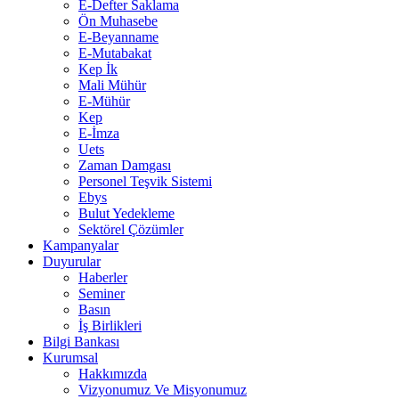
E-Defter Saklama
Ön Muhasebe
E-Beyanname
E-Mutabakat
Kep İk
Mali Mühür
E-Mühür
Kep
E-İmza
Uets
Zaman Damgası
Personel Teşvik Sistemi
Ebys
Bulut Yedekleme
Sektörel Çözümler
Kampanyalar
Duyurular
Haberler
Seminer
Basın
İş Birlikleri
Bilgi Bankası
Kurumsal
Hakkımızda
Vizyonumuz Ve Misyonumuz