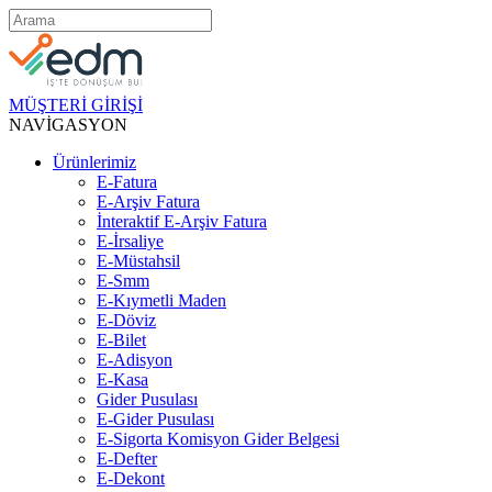
MÜŞTERİ GİRİŞİ
NAVİGASYON
Ürünlerimiz
E-Fatura
E-Arşiv Fatura
İnteraktif E-Arşiv Fatura
E-İrsaliye
E-Müstahsil
E-Smm
E-Kıymetli Maden
E-Döviz
E-Bilet
E-Adisyon
E-Kasa
Gider Pusulası
E-Gider Pusulası
E-Sigorta Komisyon Gider Belgesi
E-Defter
E-Dekont