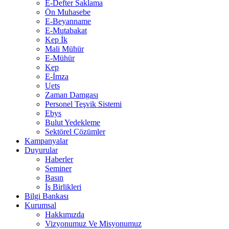
E-Defter Saklama
Ön Muhasebe
E-Beyanname
E-Mutabakat
Kep İk
Mali Mühür
E-Mühür
Kep
E-İmza
Uets
Zaman Damgası
Personel Teşvik Sistemi
Ebys
Bulut Yedekleme
Sektörel Çözümler
Kampanyalar
Duyurular
Haberler
Seminer
Basın
İş Birlikleri
Bilgi Bankası
Kurumsal
Hakkımızda
Vizyonumuz Ve Misyonumuz