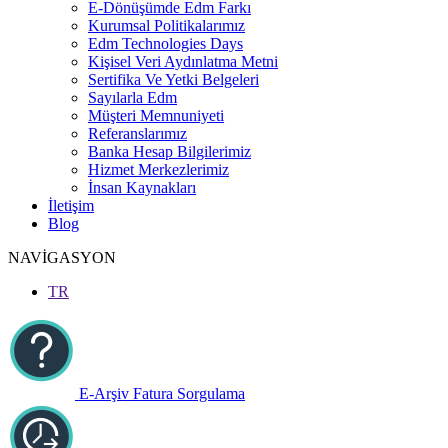
E-Dönüşümde Edm Farkı
Kurumsal Politikalarımız
Edm Technologies Days
Kişisel Veri Aydınlatma Metni
Sertifika Ve Yetki Belgeleri
Sayılarla Edm
Müşteri Memnuniyeti
Referanslarımız
Banka Hesap Bilgilerimiz
Hizmet Merkezlerimiz
İnsan Kaynakları
İletişim
Blog
NAVİGASYON
TR
E-Arşiv Fatura Sorgulama