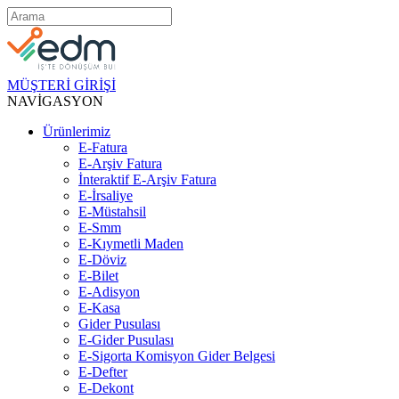
MÜŞTERİ GİRİŞİ
NAVİGASYON
Ürünlerimiz
E-Fatura
E-Arşiv Fatura
İnteraktif E-Arşiv Fatura
E-İrsaliye
E-Müstahsil
E-Smm
E-Kıymetli Maden
E-Döviz
E-Bilet
E-Adisyon
E-Kasa
Gider Pusulası
E-Gider Pusulası
E-Sigorta Komisyon Gider Belgesi
E-Defter
E-Dekont