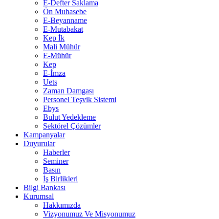
E-Defter Saklama
Ön Muhasebe
E-Beyanname
E-Mutabakat
Kep İk
Mali Mühür
E-Mühür
Kep
E-İmza
Uets
Zaman Damgası
Personel Teşvik Sistemi
Ebys
Bulut Yedekleme
Sektörel Çözümler
Kampanyalar
Duyurular
Haberler
Seminer
Basın
İş Birlikleri
Bilgi Bankası
Kurumsal
Hakkımızda
Vizyonumuz Ve Misyonumuz