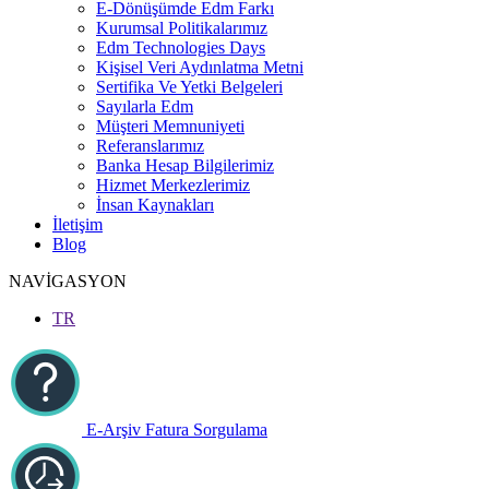
E-Dönüşümde Edm Farkı
Kurumsal Politikalarımız
Edm Technologies Days
Kişisel Veri Aydınlatma Metni
Sertifika Ve Yetki Belgeleri
Sayılarla Edm
Müşteri Memnuniyeti
Referanslarımız
Banka Hesap Bilgilerimiz
Hizmet Merkezlerimiz
İnsan Kaynakları
İletişim
Blog
NAVİGASYON
TR
E-Arşiv Fatura Sorgulama