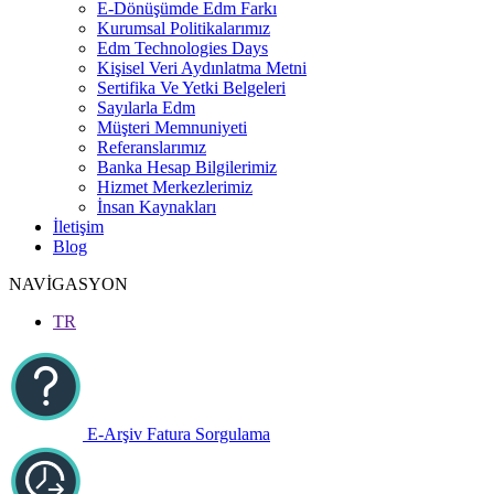
E-Dönüşümde Edm Farkı
Kurumsal Politikalarımız
Edm Technologies Days
Kişisel Veri Aydınlatma Metni
Sertifika Ve Yetki Belgeleri
Sayılarla Edm
Müşteri Memnuniyeti
Referanslarımız
Banka Hesap Bilgilerimiz
Hizmet Merkezlerimiz
İnsan Kaynakları
İletişim
Blog
NAVİGASYON
TR
E-Arşiv Fatura Sorgulama