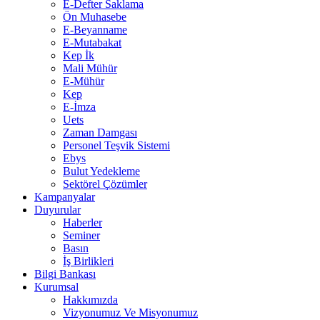
E-Defter Saklama
Ön Muhasebe
E-Beyanname
E-Mutabakat
Kep İk
Mali Mühür
E-Mühür
Kep
E-İmza
Uets
Zaman Damgası
Personel Teşvik Sistemi
Ebys
Bulut Yedekleme
Sektörel Çözümler
Kampanyalar
Duyurular
Haberler
Seminer
Basın
İş Birlikleri
Bilgi Bankası
Kurumsal
Hakkımızda
Vizyonumuz Ve Misyonumuz