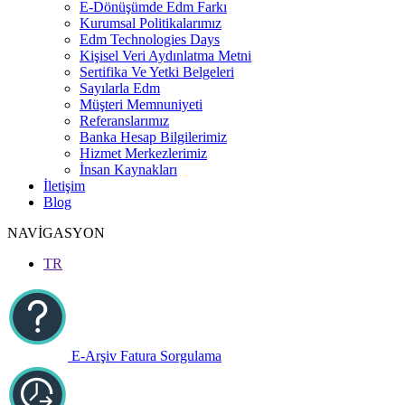
E-Dönüşümde Edm Farkı
Kurumsal Politikalarımız
Edm Technologies Days
Kişisel Veri Aydınlatma Metni
Sertifika Ve Yetki Belgeleri
Sayılarla Edm
Müşteri Memnuniyeti
Referanslarımız
Banka Hesap Bilgilerimiz
Hizmet Merkezlerimiz
İnsan Kaynakları
İletişim
Blog
NAVİGASYON
TR
E-Arşiv Fatura Sorgulama