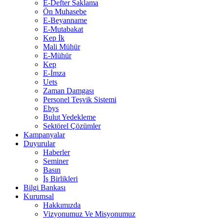
E-Defter Saklama
Ön Muhasebe
E-Beyanname
E-Mutabakat
Kep İk
Mali Mühür
E-Mühür
Kep
E-İmza
Uets
Zaman Damgası
Personel Teşvik Sistemi
Ebys
Bulut Yedekleme
Sektörel Çözümler
Kampanyalar
Duyurular
Haberler
Seminer
Basın
İş Birlikleri
Bilgi Bankası
Kurumsal
Hakkımızda
Vizyonumuz Ve Misyonumuz