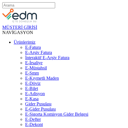
MÜŞTERİ GİRİŞİ
NAVİGASYON
Ürünlerimiz
E-Fatura
E-Arşiv Fatura
İnteraktif E-Arşiv Fatura
E-İrsaliye
E-Müstahsil
E-Smm
E-Kıymetli Maden
E-Döviz
E-Bilet
E-Adisyon
E-Kasa
Gider Pusulası
E-Gider Pusulası
E-Sigorta Komisyon Gider Belgesi
E-Defter
E-Dekont