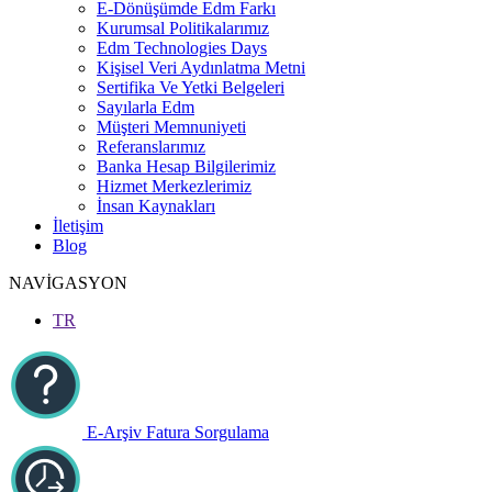
E-Dönüşümde Edm Farkı
Kurumsal Politikalarımız
Edm Technologies Days
Kişisel Veri Aydınlatma Metni
Sertifika Ve Yetki Belgeleri
Sayılarla Edm
Müşteri Memnuniyeti
Referanslarımız
Banka Hesap Bilgilerimiz
Hizmet Merkezlerimiz
İnsan Kaynakları
İletişim
Blog
NAVİGASYON
TR
E-Arşiv Fatura Sorgulama