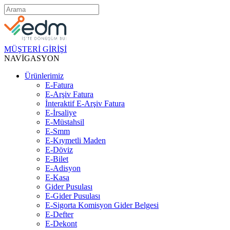
MÜŞTERİ GİRİŞİ
NAVİGASYON
Ürünlerimiz
E-Fatura
E-Arşiv Fatura
İnteraktif E-Arşiv Fatura
E-İrsaliye
E-Müstahsil
E-Smm
E-Kıymetli Maden
E-Döviz
E-Bilet
E-Adisyon
E-Kasa
Gider Pusulası
E-Gider Pusulası
E-Sigorta Komisyon Gider Belgesi
E-Defter
E-Dekont