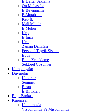
E-Defter Saklama
Ön Muhasebe
E-Beyanname
E-Mutabakat
Kep İk
Mali Mühür
E-Mühür
Kep
E-İmza
Uets
Zaman Damgası
Personel Teşvik Sistemi
Ebys
Bulut Yedekleme
Sektörel Çözümler
Kampanyalar
Duyurular
Haberler
Seminer
Basın
İş Birlikleri
Bilgi Bankası
Kurumsal
Hakkımızda
Vizyonumuz Ve Misyonumuz