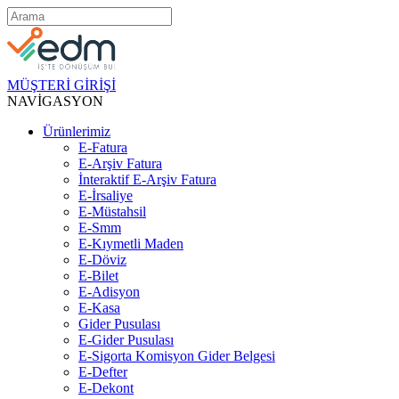
MÜŞTERİ GİRİŞİ
NAVİGASYON
Ürünlerimiz
E-Fatura
E-Arşiv Fatura
İnteraktif E-Arşiv Fatura
E-İrsaliye
E-Müstahsil
E-Smm
E-Kıymetli Maden
E-Döviz
E-Bilet
E-Adisyon
E-Kasa
Gider Pusulası
E-Gider Pusulası
E-Sigorta Komisyon Gider Belgesi
E-Defter
E-Dekont