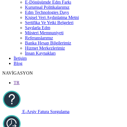
E-Dönüşümde Edm Farkı
Kurumsal Politikalarımız
Edm Technologies Days
Kişisel Veri Aydınlatma Metni
Sertifika Ve Yetki Belgeleri
Sayılarla Edm
Müşteri Memnuniyeti
Referanslarımız
Banka Hesap Bilgilerimiz
Hizmet Merkezlerimiz
İnsan Kaynakları
İletişim
Blog
NAVİGASYON
TR
E-Arşiv Fatura Sorgulama