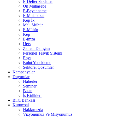
E-Defter Saklama
Ön Muhasebe
E-Beyanname
E-Mutabakat
Kep İk
Mali Mühür
E-Mühür
Kep
E-İmza
Uets
Zaman Damgası
Personel Teşvik Sistemi
Ebys
Bulut Yedekleme
Sektörel Çözümler
Kampanyalar
Duyurular
Haberler
Seminer
Basın
İş Birlikleri
Bilgi Bankası
Kurumsal
Hakkımızda
Vizyonumuz Ve Misyonumuz