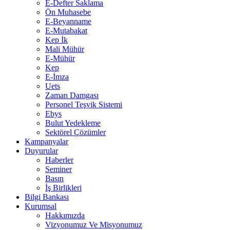
E-Defter Saklama
Ön Muhasebe
E-Beyanname
E-Mutabakat
Kep İk
Mali Mühür
E-Mühür
Kep
E-İmza
Uets
Zaman Damgası
Personel Teşvik Sistemi
Ebys
Bulut Yedekleme
Sektörel Çözümler
Kampanyalar
Duyurular
Haberler
Seminer
Basın
İş Birlikleri
Bilgi Bankası
Kurumsal
Hakkımızda
Vizyonumuz Ve Misyonumuz