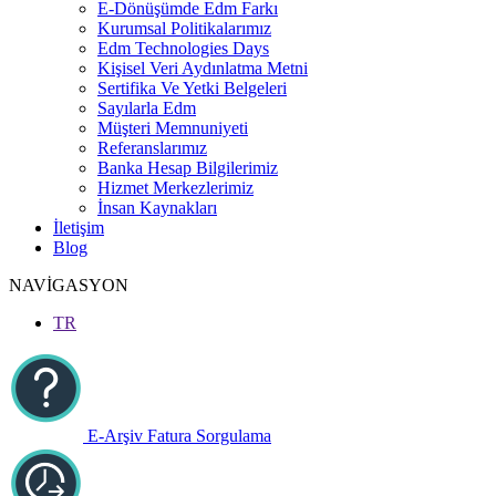
E-Dönüşümde Edm Farkı
Kurumsal Politikalarımız
Edm Technologies Days
Kişisel Veri Aydınlatma Metni
Sertifika Ve Yetki Belgeleri
Sayılarla Edm
Müşteri Memnuniyeti
Referanslarımız
Banka Hesap Bilgilerimiz
Hizmet Merkezlerimiz
İnsan Kaynakları
İletişim
Blog
NAVİGASYON
TR
E-Arşiv Fatura Sorgulama