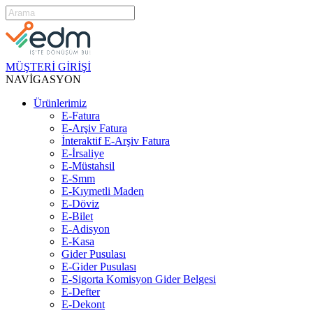
MÜŞTERİ GİRİŞİ
NAVİGASYON
Ürünlerimiz
E-Fatura
E-Arşiv Fatura
İnteraktif E-Arşiv Fatura
E-İrsaliye
E-Müstahsil
E-Smm
E-Kıymetli Maden
E-Döviz
E-Bilet
E-Adisyon
E-Kasa
Gider Pusulası
E-Gider Pusulası
E-Sigorta Komisyon Gider Belgesi
E-Defter
E-Dekont